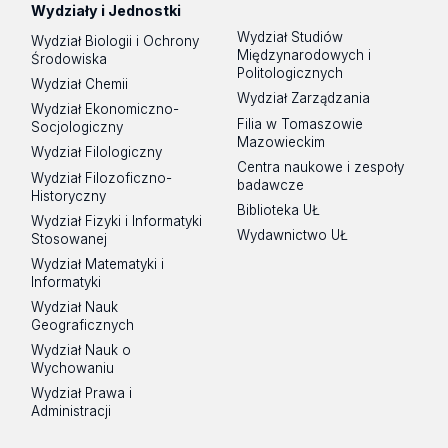
Wydziały i Jednostki
Wydział Studiów
Wydział Biologii i Ochrony
Międzynarodowych i
Środowiska
Politologicznych
Wydział Chemii
Wydział Zarządzania
Wydział Ekonomiczno-
Filia w Tomaszowie
Socjologiczny
Mazowieckim
Wydział Filologiczny
Centra naukowe i zespoły
Wydział Filozoficzno-
badawcze
Historyczny
Biblioteka UŁ
Wydział Fizyki i Informatyki
Wydawnictwo UŁ
Stosowanej
Wydział Matematyki i
Informatyki
Wydział Nauk
Geograficznych
Wydział Nauk o
Wychowaniu
Wydział Prawa i
Administracji