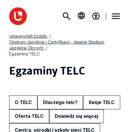
Uniwersytet Łódzki
Centrum Języków i Certyfikacji - dawne Studium
Języków Obcych
Egzaminy TELC
Egzaminy TELC
O TELC
Dlaczego telc?
Sesje TELC
Oferta TELC
Dowiedz się więcej
Centra, ośrodki i szkoły sieci TELC