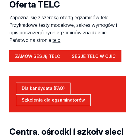
Oferta TELC
Zapoznaj się z szeroką ofertą egzaminów telc.
Przykładowe testy modelowe, zakres wymogów i
opis poszczególnych egzaminów znajdziecie
Państwo na stronie
telc
ZAMÓW SESJĘ TELC
SESJE TELC W CJiC
Dla kandydata (FAQ)
Szkolenia dla egzaminatorów
Centra, ośrodki i szkoły sieci