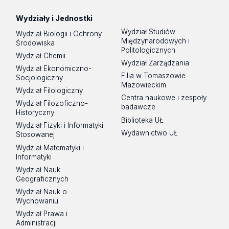
Wydziały i Jednostki
Wydział Studiów
Wydział Biologii i Ochrony
Międzynarodowych i
Środowiska
Politologicznych
Wydział Chemii
Wydział Zarządzania
Wydział Ekonomiczno-
Filia w Tomaszowie
Socjologiczny
Mazowieckim
Wydział Filologiczny
Centra naukowe i zespoły
Wydział Filozoficzno-
badawcze
Historyczny
Biblioteka UŁ
Wydział Fizyki i Informatyki
Wydawnictwo UŁ
Stosowanej
Wydział Matematyki i
Informatyki
Wydział Nauk
Geograficznych
Wydział Nauk o
Wychowaniu
Wydział Prawa i
Administracji