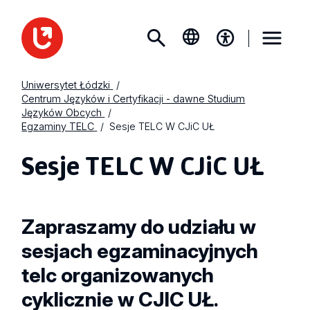
Uniwersytet Łódzki
Centrum Języków i Certyfikacji - dawne Studium
Języków Obcych
Egzaminy TELC
Sesje TELC W CJiC UŁ
Sesje TELC W CJiC UŁ
Zapraszamy do udziału w
sesjach egzaminacyjnych
telc organizowanych
cyklicznie w CJIC UŁ.