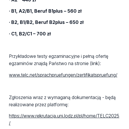
· B1, A2/B1, Beruf B1plus – 560 zł
· B2, B1/B2, Beruf B2plus – 650 zł
· C1, B2/C1 – 700 zł
Przykładowe testy egzaminacyjne i pełną ofertę
egzaminów znajdą Państwo na stronie (link):
www.telc.net/sprachpruefungen/zertifikatspruefung/
Zgłoszenia wraz z wymaganą dokumentacją - będą
realizowane przez platformę:
https://www.rekrutacja.uni.lodz.pl/pl/home/TELC2025
/